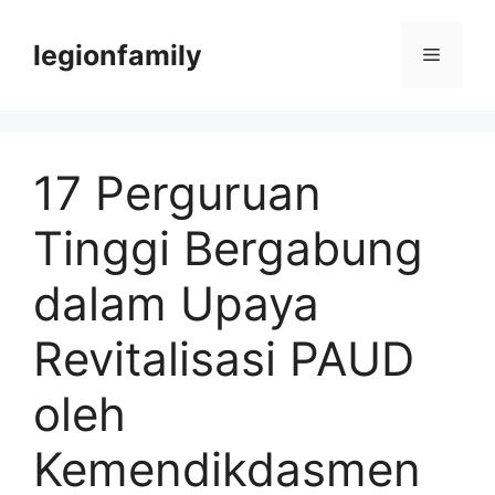
Langsung
ke
legionfamily
Menu
isi
17 Perguruan
Tinggi Bergabung
dalam Upaya
Revitalisasi PAUD
oleh
Kemendikdasmen