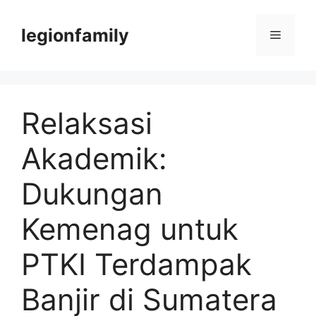
Langsung
ke
legionfamily
Menu
isi
Relaksasi
Akademik:
Dukungan
Kemenag untuk
PTKI Terdampak
Banjir di Sumatera