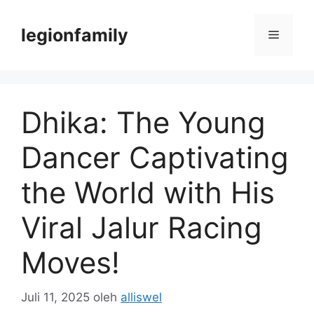
Langsung
ke
legionfamily
Menu
isi
Dhika: The Young
Dancer Captivating
the World with His
Viral Jalur Racing
Moves!
Juli 11, 2025
oleh
alliswel