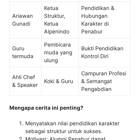
Ketua
Pendidikan &
Ariawan
Struktur,
Hubungan
Gunadi
Ketua
Karakter di
Alpenindo
Penabur
Pembicara
Guru
Bukti Pendidikan
muda yang
termuda
Kontrol Diri
ulung
Campuran Profesi
Ahli Chef
Koki & Guru
& Semangat
& Speaker
Pengabdian
Mengapa cerita ini penting?
Menyatakan nilai pendidikan karakter
sebagai struktur untuk sukses.
Motivasi: Alumni Penabur dapat