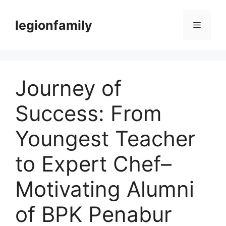
Langsung
ke
legionfamily
Menu
isi
Journey of
Success: From
Youngest Teacher
to Expert Chef–
Motivating Alumni
of BPK Penabur